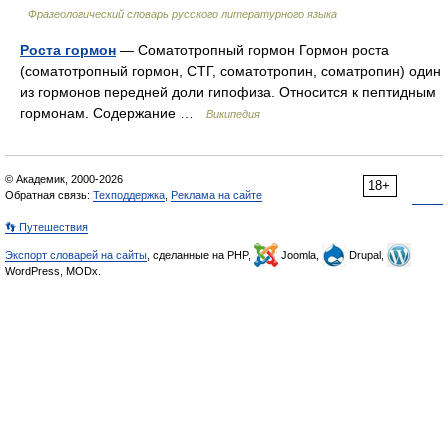
Фразеологический словарь русского литературного языка
Роста гормон
— Соматотропный гормон Гормон роста
(соматотропный гормон, СТГ, соматотропин, соматропин) один
из гормонов передней доли гипофиза. Относится к пептидным
гормонам. Содержание …
Википедия
© Академик, 2000-2026
18+
Обратная связь:
Техподдержка
,
Реклама на сайте
👣 Путешествия
Экспорт словарей на сайты
, сделанные на PHP,
Joomla,
Drupal,
WordPress, MODx.